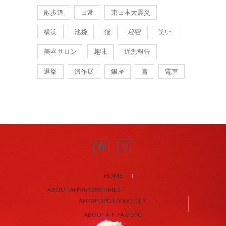
散歩道
日常
東日本大震災
横浜
池袋
猫
秘密
笑い
美容サロン
趣味
近況報告
選挙
遺作展
銀座
雪
電車
HOME
ABOUT ANYAPOPOTIMES
ANYAPOPOTIMESとは？
ABOUT A-NYA.POPO