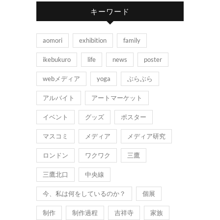
キーワード
aomori
exhibition
family
ikebukuro
life
news
poster
webメディア
yoga
ぶらぶら
アルバイト
アートマーケット
イベント
グッズ
ポスター
マスコミ
メディア
メディア研究
ロンドン
ワクワク
三鷹
三鷹北口
中央線
今、私は何をしているのか？
個展
制作
制作過程
吉祥寺
家族