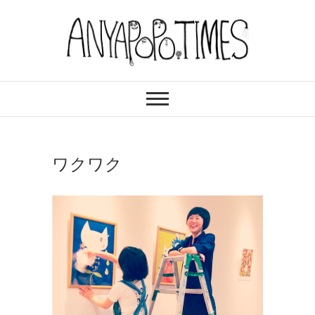
Skip
to
content
ANYAPOPO TIMES
今日も、この世界のどこかで頑張ってい
る皆さんへ
ワクワク